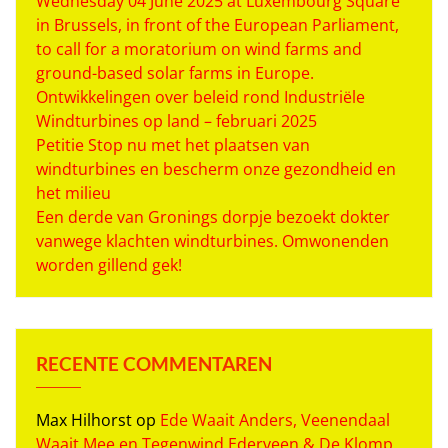
Wednesday 04 June 2025 at Luxembourg Square
in Brussels, in front of the European Parliament,
to call for a moratorium on wind farms and
ground-based solar farms in Europe.
Ontwikkelingen over beleid rond Industriële
Windturbines op land – februari 2025
Petitie Stop nu met het plaatsen van
windturbines en bescherm onze gezondheid en
het milieu
Een derde van Gronings dorpje bezoekt dokter
vanwege klachten windturbines. Omwonenden
worden gillend gek!
RECENTE COMMENTAREN
Max Hilhorst
op
Ede Waait Anders, Veenendaal
Waait Mee en Tegenwind Ederveen & De Klomp